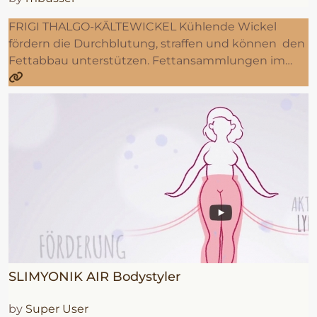
FRIGI THALGO-KÄLTEWICKEL Kühlende Wickel
fördern die Durchblutung, straffen und können den
Fettabbau unterstützen. Fettansammlungen im…
SLIMYONIK AIR Bodystyler
by
Super User