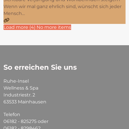
Wenn wir mal ganz ehrlich sind, wünscht sich jeder
Mensch…
Load more (
4
)
No more items
So erreichen Sie uns
Ruhe-Insel
Wellness & Spa
Industriestr. 2
63533 Mainhausen
Telefon
06182 - 825275 oder
06182 - 8298462